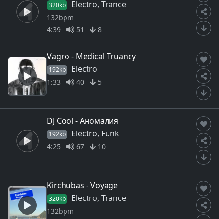
Electro, Trance
320kb
132bpm
4:39
51
8
Vagro - Medical Truancy
Electro
192kb
1:33
40
5
DJ Cool - Аномалия
Electro, Funk
192kb
4:25
67
10
Kirchubas - Voyage
Electro, Trance
320kb
132bpm