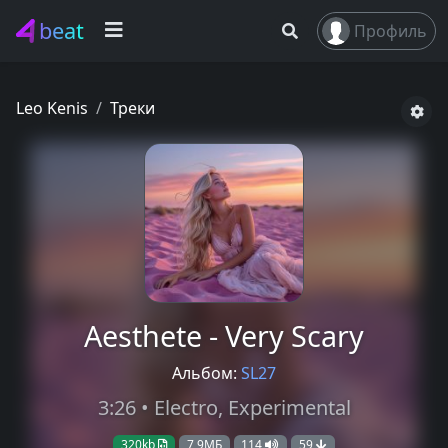
beat
Профиль
Leo Kenis
Треки
Aesthete - Very Scary
Альбом:
SL27
3:26 • Electro, Experimental
320kb
7,9МБ
114
59