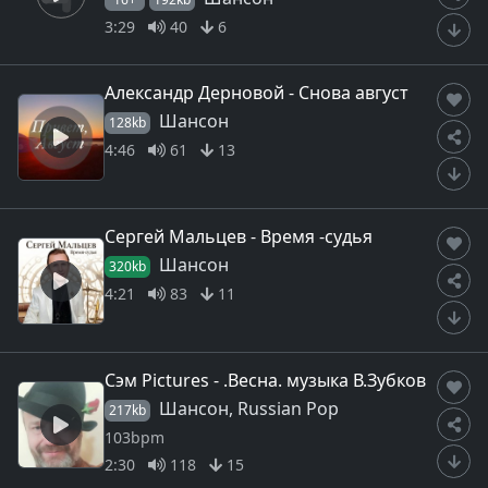
3:29
40
6
Александр Дерновой - Снова август
Шансон
128kb
4:46
61
13
Сергей Мальцев - Время -судья
Шансон
320kb
4:21
83
11
Сэм Pictures - .Весна. музыка В.Зубков
Шансон, Russian Pop
217kb
103bpm
2:30
118
15