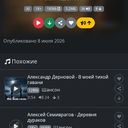
AI
18+
185kb
5,2МБ
36
8
0
Опубликовано 8 июля 2026
Похожие
Александр Дерновой - В моей тихой
гавани
Шансон
128kb
3:54
24
3
Алексей Семиврагов - Деревня
дураков
Шансон
16+
192kb