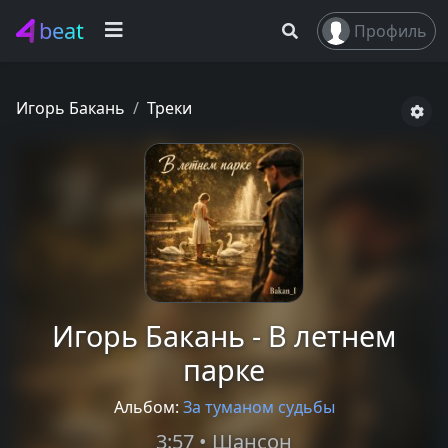
beat
Профиль
Игорь Бакань
Треки
Игорь Бакань - В летнем
парке
Альбом:
За туманом судьбы
3:57 • Шансон