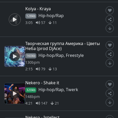
Kolya - Kraya
Hip-hop/Rap
128kb
3:05
57
11
Творческая группа Америка - Цветы
Неба (prod DjAce)
Hip-hop/Rap, Freestyle
160kb
130bpm
2:15
79
13
Nekero - Shake it
Hip-hop/Rap, Twerk
320kb
148bpm
4:21
147
21
Nekero - Intellect