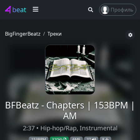
beat
Профиль
BigFingerBeatz
Треки
BFBeatz - Chapters | 153BPM |
AM
2:37 • Hip-hop/Rap, Instrumental
153BPM
320kb
6МБ
27
8