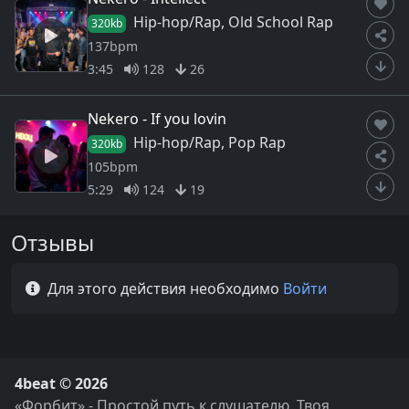
Hip-hop/Rap, Old School Rap
320kb
137bpm
3:45
128
26
Nekero - If you lovin
Hip-hop/Rap, Pop Rap
320kb
105bpm
5:29
124
19
Отзывы
Для этого действия необходимо
Войти
4beat © 2026
«Форбит» - Простой путь к слушателю. Твоя