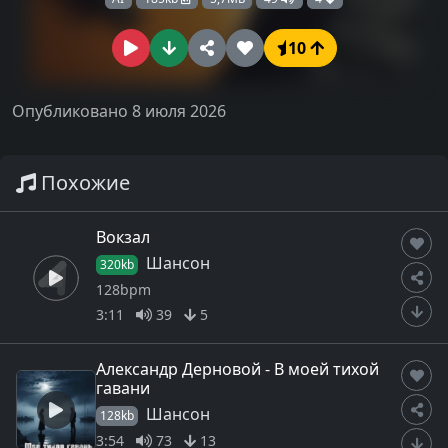
10
Опубликовано 8 июля 2026
Похожие
Вокзал
Шансон
320kb
128bpm
3:11
39
5
Александр Дерновой - В моей тихой
гавани
Шансон
128kb
3:54
73
13