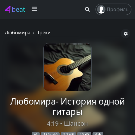
beat
Профиль
Любомира
Треки
Любомира- История одной
гитары
4:19 • Шансон
AI
185kb
5,7МБ
49
4