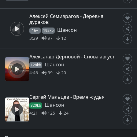
Алексей Семиврагов - Деревня
дураков
Шансон
16+
192kb
3:29
97
12
Александр Дерновой - Снова август
Шансон
128kb
4:46
99
20
Сергей Мальцев - Время -судья
Шансон
320kb
4:21
125
24