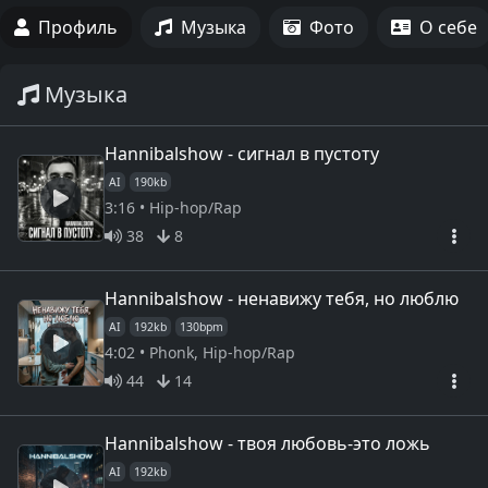
Профиль
Музыка
Фото
О себе
Музыка
Hannibalshow - сигнал в пустоту
AI
190kb
3:16 • Hip-hop/Rap
38
8
Hannibalshow - ненавижу тебя, но люблю
AI
192kb
130bpm
4:02 • Phonk, Hip-hop/Rap
44
14
Hannibalshow - твоя любовь-это ложь
AI
192kb