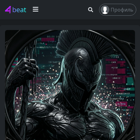
beat
Профиль