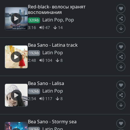
Red-black- волосы хранят
воспоминания
Latin Pop, Pop
320kb
3:16
47
14
Bea Sano - Latina track
Latin Pop
192kb
2:48
104
8
Bea Sano - Lalisa
Latin Pop
192kb
2:54
117
8
Bea Sano - Stormy sea
Latin Pop
192kb