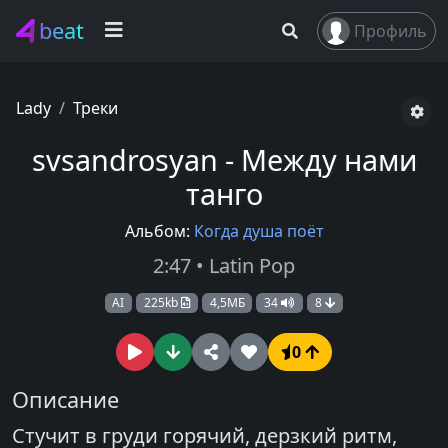
beat
Профиль
Lady
Треки
svsandrosyan - Между нами
танго
Альбом:
Когда душа поёт
2:47 • Latin Pop
AI
225kb
4,5МБ
34
8
0
Описание
Стучит в груди горячий, дерзкий ритм,