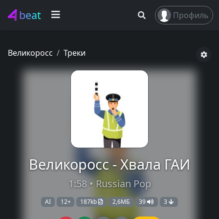
beat
Профиль
Великоросс
Треки
Великоросс - Хвала ГАИ
1:58 • Russian Pop
AI
12+
187kb
2,6МБ
39
3