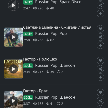
Russian Pop, Space Disco
320kb
2:47
220
40
Светлана Емелина - Сжигали листья
Russian Pop, Pop
320kb
2:58
266
62
Гастор - Полюшко
Russian Pop, Шансон
320kb
2:34
215
35
2
Гастор - Брат
Russian Pop, Шансон
320kb
3:37
188
41
2