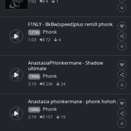
1:02
4
1
F1NLY - BkBw(speed)plus remiX phonk
Phonk
127kb
1:03
72
4
AnastasiaPHonkermane - Shadow
ultimate
Phonk
199kb
2:10
236
24
Anastasia phonkermane - phonk hohoh
Phonk
168kb
2:19
157
19