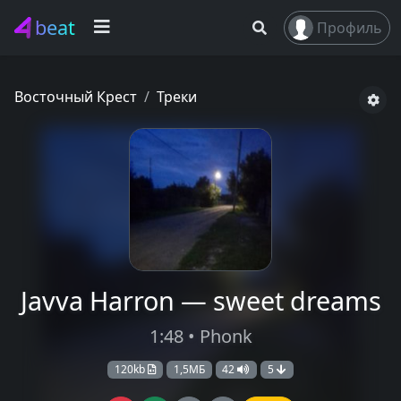
beat
Профиль
Восточный Крест
Треки
Javva Harron — sweet dreams
1:48 • Phonk
120kb
1,5МБ
42
5