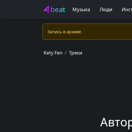
beat
Музыка
Люди
Инс
Запись в apxивe.
Kety Fen
Треки
Автор