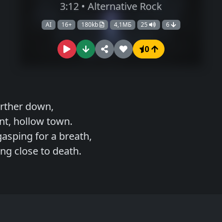
3:12 • Alternative Rock
AI
16+
180kb
4,1МБ
25
6
0
further down,
ent, hollow town.
gasping for a breath,
ing close to death.