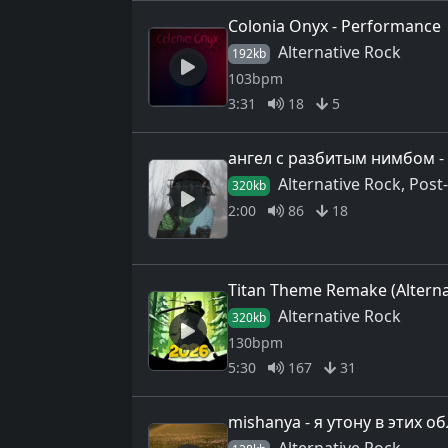
Colonia Onyx - Performance
Alternative Rock
192kb
103bpm
3:31
18
5
ангел с разбитым нимбом - 
Alternative Rock, Post
320kb
2:00
86
18
Titan Theme Remake (Alterna
Alternative Rock
320kb
130bpm
5:30
167
31
mishanya - я утону в этих о