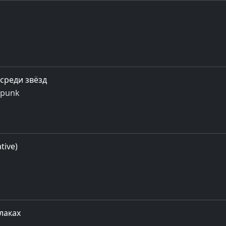
среди звёзд
-punk
tive)
блаках