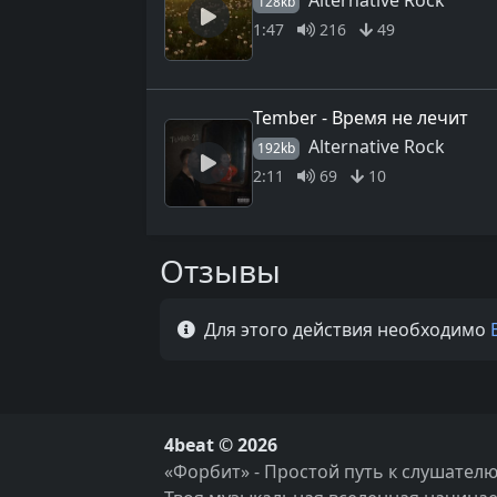
Alternative Rock
128kb
1:47
216
49
Tember - Время не лечит
Alternative Rock
192kb
2:11
69
10
Отзывы
Для этого действия необходимо
4beat © 2026
«Форбит» - Простой путь к слушателю