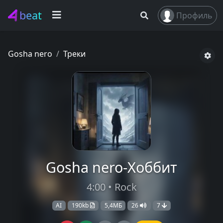
beat
Профиль
Gosha nero
Треки
Gosha nero-Хоббит
4:00 • Rock
AI
190kb
5,4МБ
26
7