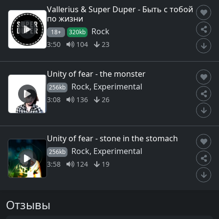
Vallerius & Super Duper - Быть с тобой
по жизни
Rock
18+
320kb
3:50
104
23
Unity of fear - the monster
Rock, Experimental
256kb
3:08
136
26
Unity of fear - stone in the stomach
Rock, Experimental
256kb
3:58
124
19
Отзывы