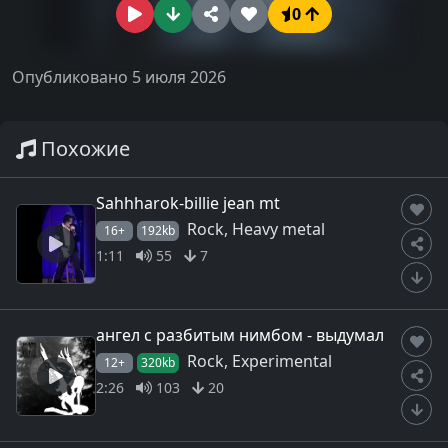
0
Опубликовано 5 июля 2026
Похожие
Sahhharok-billie jean mt
Rock, Heavy metal
16+
192kb
1:11
55
7
ангел с разбитым нимбом - выдумал
Rock, Experimental
12+
320kb
2:26
103
20