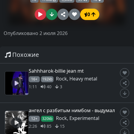
0
Опубликовано 2 июля 2026
Похожие
Sahhharok-billie jean mt
Rock, Heavy metal
16+
192kb
1:11
40
3
ангел с разбитым нимбом - выдумал
Rock, Experimental
12+
320kb
2:26
85
15