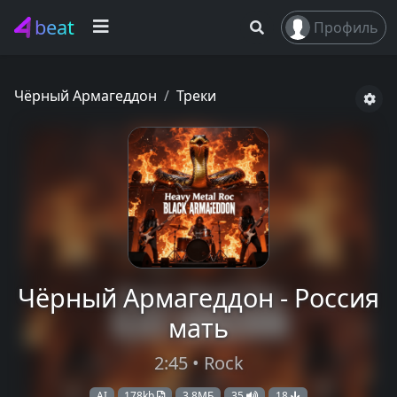
beat
Профиль
Чёрный Армагеддон
Треки
Чёрный Армагеддон - Россия
мать
2:45 • Rock
AI
178kb
3,8МБ
35
18