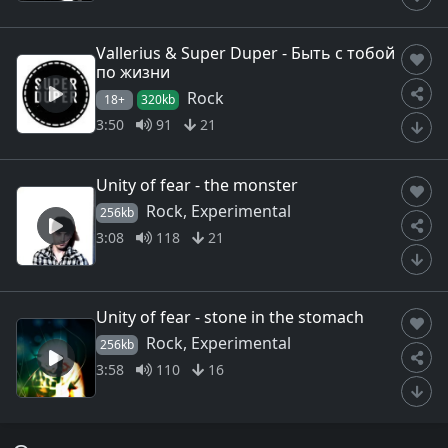
Vallerius & Super Duper - Быть с тобой
по жизни
Rock
18+
320kb
3:50
91
21
Unity of fear - the monster
Rock, Experimental
256kb
3:08
118
21
Unity of fear - stone in the stomach
Rock, Experimental
256kb
3:58
110
16