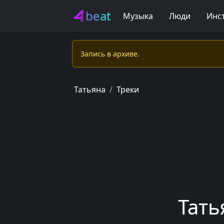
beat
Музыка
Люди
Инс
Запись в apxивe.
Татьяна
Треки
Тать