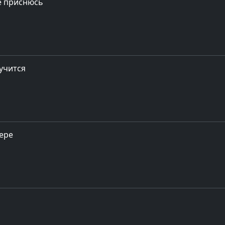
бе приснюсь
лучится
вере