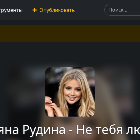
трументы
Опубликовать
яна Рудина - Не тебя 