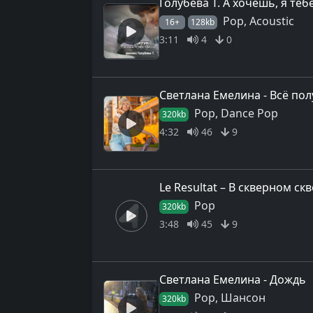
Голубева Т. А хочешь, я те
Pop, Acoustic
16+
128kb
3:11
4
0
Светлана Емелина - Всё по
Pop, Dance Pop
320kb
4:32
46
9
Le Resultat – В скверном ск
Pop
320kb
3:48
45
9
Светлана Емелина - Дождь
Pop, Шансон
320kb