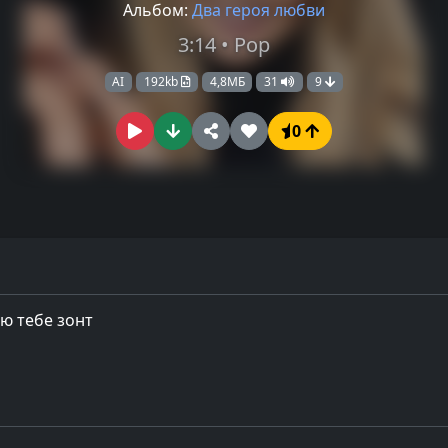
Альбом:
Два героя любви
3:14 • Pop
AI
192kb
4,8МБ
31
9
0
ю тебе зонт