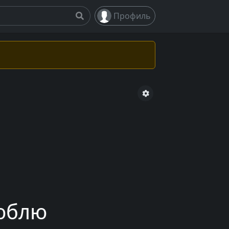
Профиль
люблю