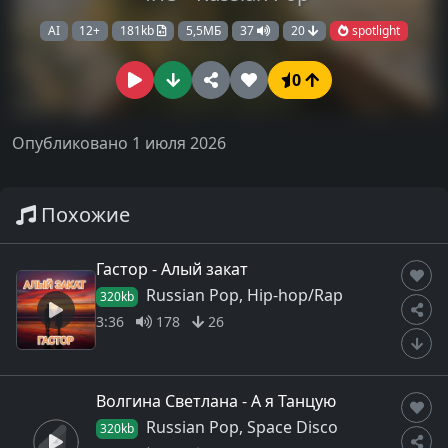
AI
12+
181kb
5,5МБ
37
20
spotlight
0
Опубликовано 1 июля 2026
Похожие
Гастор - Алый закат
Russian Pop, Hip-hop/Rap
320kb
3:36
178
26
Волгина Светлана - А я Танцую
Russian Pop, Space Disco
320kb