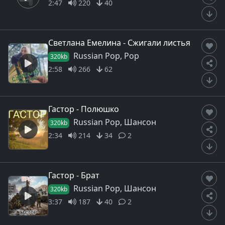
2:47
220
40
Светлана Емелина - Сжигали листья
Russian Pop, Pop
320kb
2:58
266
62
Гастор - Полюшко
Russian Pop, Шансон
320kb
2:34
214
34
2
Гастор - Брат
Russian Pop, Шансон
320kb
3:37
187
40
2