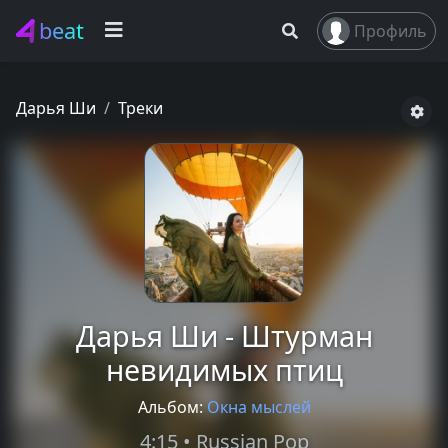
beat
Профиль
Дарья Ши
Треки
Дарья Ши - Штурман
невидимых птиц
Альбом:
Окна мыслей
4:15 • Russian Pop