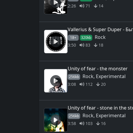
2:26
71
14
Vallerius & Super Duper - Б
Rock
18+
320kb
3:50
83
18
Unity of fear - the monster
Rock, Experimental
256kb
3:08
112
20
Unity of fear - stone in the 
Rock, Experimental
256kb
3:58
103
16