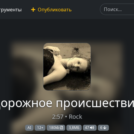
трументы
Опубликовать
орожное происшеств
2:57 • Rock
AI
12+
180kb
3,8МБ
47
6