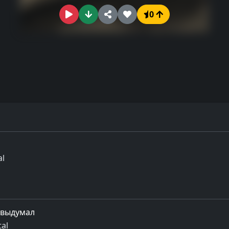
0
al
 выдумал
al