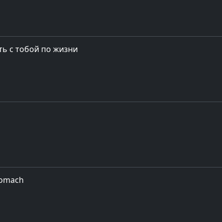
ыть с тобой по жизни
stomach