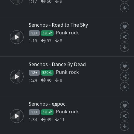
1:17
66
9
Senchos - Road to The Sky
Punk rock
12+
320kb
1:15
57
8
Senchos - Dance By Dead
Punk rock
12+
320kb
1:24
46
8
Senchos - едрос
Punk rock
12+
320kb
1:34
49
11