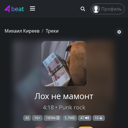
beat
Профиль
Михаил Киреев
Треки
Лох не мамонт
4:18 • Punk rock
AI
16+
185kb
5,7МБ
47
10