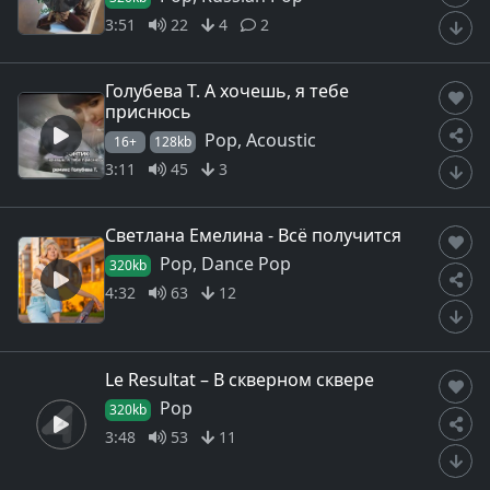
3:51
22
4
2
Голубева Т. А хочешь, я тебе
приснюсь
Pop, Acoustic
16+
128kb
3:11
45
3
Светлана Емелина - Всё получится
Pop, Dance Pop
320kb
4:32
63
12
Le Resultat – В скверном сквере
Pop
320kb
3:48
53
11