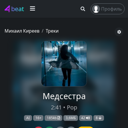
beat
Профиль
Михаил Киреев
Треки
Медсестра
2:41 • Pop
AI
16+
185kb
3,6МБ
42
8