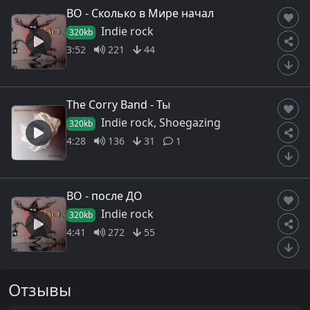
ВО - Сколько в Мире начал
Indie rock
320kb
3:52
221
44
The Сorry Band - Ты
Indie rock, Shoegazing
320kb
4:28
136
31
1
ВО - после ДО
Indie rock
320kb
4:41
272
55
Отзывы