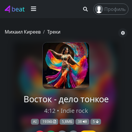
beat
Профиль
Михаил Киреев
Треки
Восток - дело тонкое
4:12 • Indie rock
AI
193kb
5,8МБ
38
5