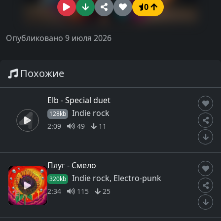
0
Опубликовано 9 июля 2026
Похожие
Elb - Special duet
Indie rock
128kb
2:09
49
11
Плуг - Смело
Indie rock, Electro-punk
320kb
2:34
115
25