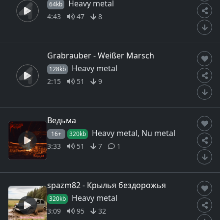
Heavy metal
64kb
4:43
47
8
Grabrauber - Weißer Marsch
Heavy metal
128kb
2:15
51
9
Ведьма
Heavy metal, Nu metal
16+
320kb
3:33
51
7
1
spazm82 - Крылья бездорожья
Heavy metal
320kb
3:09
95
32