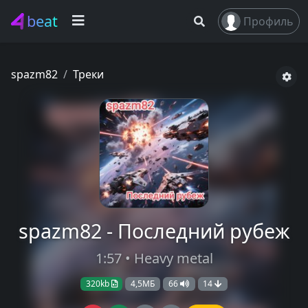
beat
Профиль
spazm82
Треки
spazm82 - Последний рубеж
1:57 • Heavy metal
320kb
4,5МБ
66
14