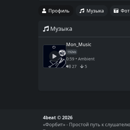
Профиль
Музыка
Фот
Музыка
Mon_Music
192kb
0:59 • Ambient
27
5
4beat © 2026
«Форбит» - Простой путь к слушателю