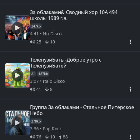
За облаками& Сводный хор 10А 494
школы 1989 г.в.
247kb
4:41 • Nu Disco
25
10
ТелепузиБать -Доброе утро с
ТелепузиБатей
AI
187kb
3:07 • Italo Disco
41
8
Группа За облаками - Стальное Питерское
Небо
278kb
3:36 • Pop Rock
76
10
88