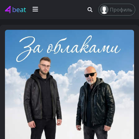
beat
Профиль