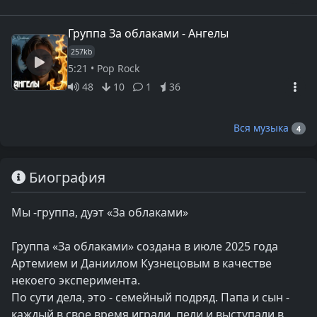
Группа За облаками - Ангелы
257kb
5:21 • Pop Rock
48
10
1
36
Вся музыка
4
Биография
Мы -группа, дуэт «За облаками»
Группа «За облаками» создана в июле 2025 года
Артемием и Даниилом Кузнецовым в качестве
некоего эксперимента.
По сути дела, это - семейный подряд. Папа и сын -
каждый в свое время играли, пели и выступали в