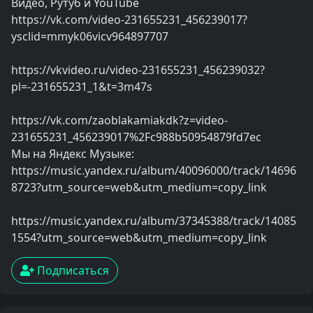
Видео, Рутуб и YouTube
https://vk.com/video-231655231_456239017?
ysclid=mmyk06vicv964897707
https://vkvideo.ru/video-231655231_456239032?
pl=-231655231_1&t=3m47s
https://vk.com/zaoblakamiakdk?z=video-
231655231_456239017%2Fc988b50954879fd7ec
Мы на Яндекс Музыке:
https://music.yandex.ru/album/40096000/track/14696
8723?utm_source=web&utm_medium=copy_link
https://music.yandex.ru/album/37345388/track/14085
1554?utm_source=web&utm_medium=copy_link
Подписаться