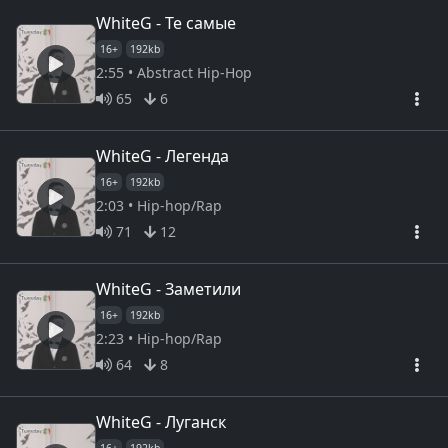
WhiteG - Те самые
16+
192kb
2:55 • Abstract Hip-Hop
65
6
WhiteG - Легенда
16+
192kb
2:03 • Hip-hop/Rap
71
12
WhiteG - Заметили
16+
192kb
2:23 • Hip-hop/Rap
64
8
WhiteG - Луганск
16+
192kb