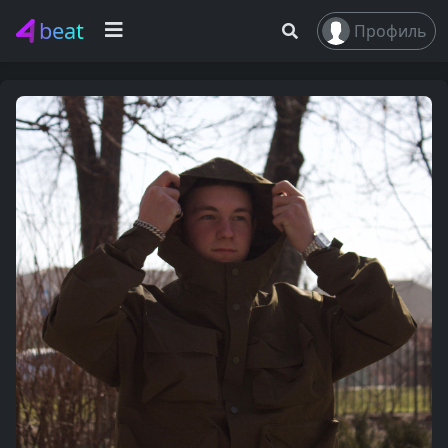
beat
Профиль