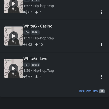
1:52 • Hip-hop/Rap
67
7
WhiteG - Casino
16+
192kb
1:59 • Hip-hop/Rap
62
10
WhiteG - Live
16+
192kb
1:59 • Hip-hop/Rap
57
7
Вся музыка
12