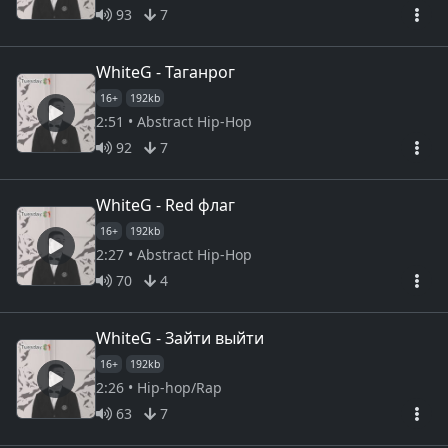
93
7
WhiteG - Таганрог
16+
192kb
2:51 • Abstract Hip-Hop
92
7
WhiteG - Red флаг
16+
192kb
2:27 • Abstract Hip-Hop
70
4
WhiteG - Зайти выйти
16+
192kb
2:26 • Hip-hop/Rap
63
7