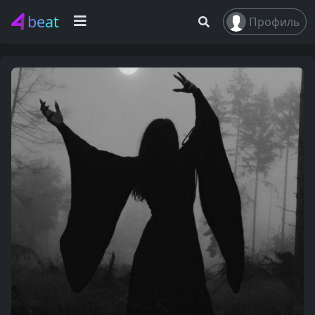
beat
Профиль