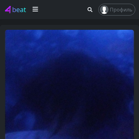
beat
Профиль