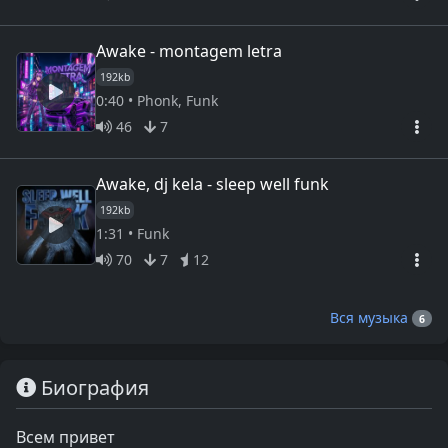
Awake - montagem letra
192kb
0:40 • Phonk, Funk
46
7
Awake, dj kela - sleep well funk
192kb
1:31 • Funk
70
7
12
Вся музыка
6
Биография
Всем привет