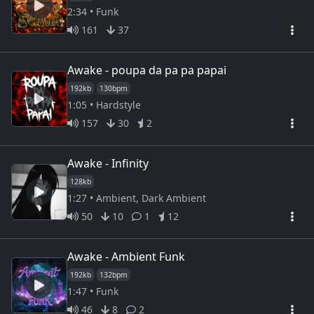
2:34 • Funk
161
37
Awake - poupa da pa pa papai
192kb
130bpm
1:05 • Hardstyle
157
30
2
Awake - Infinity
128kb
1:27 • Ambient, Dark Ambient
50
10
1
12
Awake - Ambient Funk
192kb
132bpm
1:47 • Funk
46
8
2