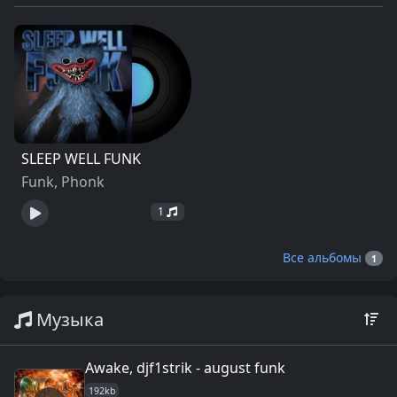
SLEEP WELL FUNK
Funk, Phonk
1
Все альбомы
1
Музыка
Awake, djf1strik - august funk
192kb