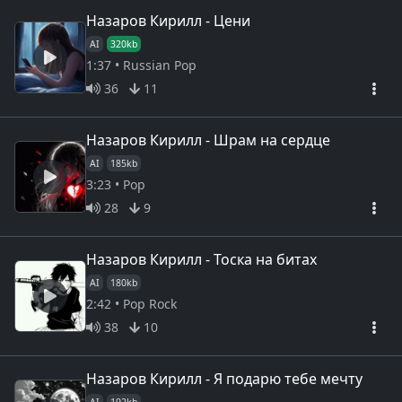
Назаров Кирилл - Цени
AI
320kb
1:37 • Russian Pop
36
11
Назаров Кирилл - Шрам на сердце
AI
185kb
3:23 • Pop
28
9
Назаров Кирилл - Тоска на битах
AI
180kb
2:42 • Pop Rock
38
10
Назаров Кирилл - Я подарю тебе мечту
AI
192kb