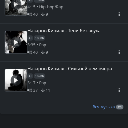
4:15 • Hip-hop/Rap
40
9
Назаров Кирилл - Тени без звука
AI
180kb
3:35 • Pop
40
9
Назаров Кирилл - Сильней чем вчера
AI
182kb
3:17 • Pop
37
11
Вся музыка
20