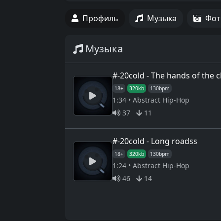
Профиль
Музыка
Фот
Музыка
#-20cold - The hands of the c
18+
320kb
130bpm
1:34 • Abstract Hip-Hop
37
11
#-20cold - Long roadss
18+
320kb
130bpm
1:24 • Abstract Hip-Hop
46
14