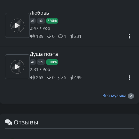
Любовь
AI
16+
320kb
2:47 • Pop
189
0
1
231
Душа поэта
AI
12+
320kb
2:31 • Pop
263
0
5
499
Вся музыка
2
Отзывы