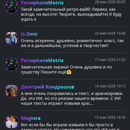
PersephoneMatrix
28 мая 2026 00:35
Такой замечательный ретро-вайб! Лирика, как
всегда, на высоте! Творите, выкладывайте) Я буду
ждать☺️
Is.Ilmir
22 мая 2026 13:48
Очень искренне, душевно, романтично- класс, так
же и в дальнейшем, успехов в творчестве!!
PersephoneMatrix
17 мая 2026 21:52
Замечательная лирика! Очень душевно и по
существу Пишите ещё🤗
Дмитрий Кондрашов
16 мая 2026 10:13
А мне очень понравились и текст, и аранжировка.
Да, это ИИ, но это реалии нашего времени. С ИИ
наши тексты играют новыми крас...
Magtera
15 мая 2026 19:18
Вот если бы Вы играли живьем я бы просто в
ладоши хлопал. Но чувствуется что это ИИ нет в