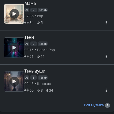
Мама
AI
12+
185kb
02:36 • Pop
34
5
Тени
AI
12+
188kb
03:15 • Dance Pop
51
11
Тень души
AI
16+
186kb
02:45 • Шансон
60
8
34
Вся музыка
3