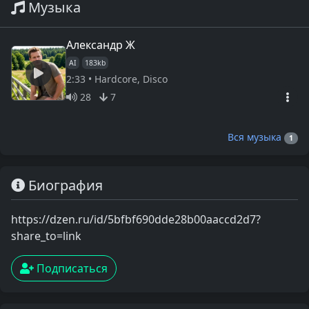
Музыка
Александр Ж
AI
183kb
2:33 • Hardcore, Disco
28
7
Вся музыка
1
Биография
https://dzen.ru/id/5bfbf690dde28b00aaccd2d7?
share_to=link
Подписаться