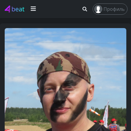
beat
Профиль