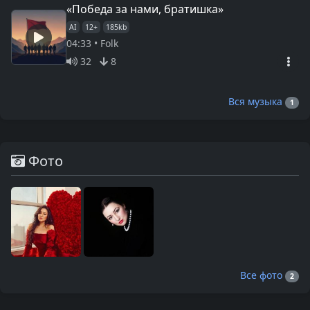
«Победа за нами, братишка»
AI
12+
185kb
04:33 • Folk
32
8
Вся музыка
1
Фото
Все фото
2