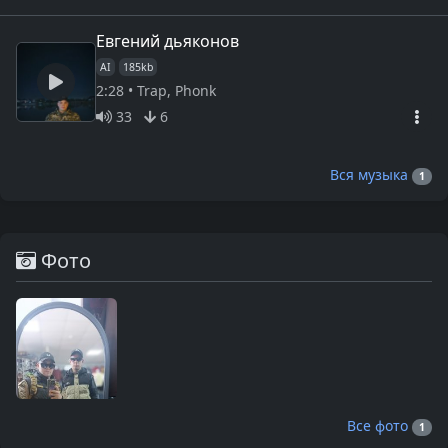
Евгений дьяконов
AI
185kb
2:28 • Trap, Phonk
33
6
Вся музыка
1
Фото
Все фото
1