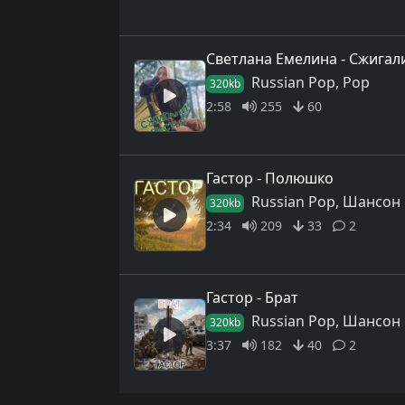
Светлана Емелина - Сжигал
Russian Pop, Pop
320kb
2:58
255
60
Гастор - Полюшко
Russian Pop, Шансон
320kb
2:34
209
33
2
Гастор - Брат
Russian Pop, Шансон
320kb
3:37
182
40
2