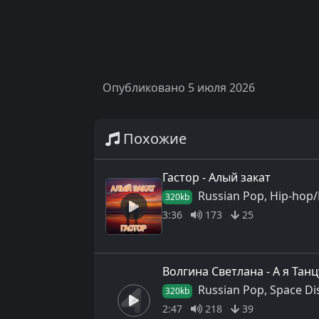
Опубликовано 5 июля 2026
Похожие
Гастор - Алый закат
Russian Pop, Hip-hop
320kb
3:36
173
25
Волгина Светлана - А я Тан
Russian Pop, Space Di
320kb
2:47
218
39