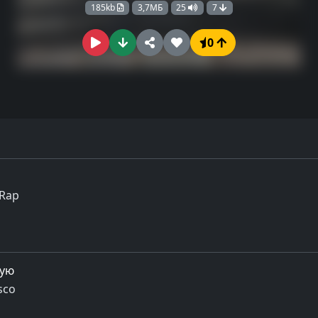
185kb
3,7МБ
25
7
0
/Rap
цую
sco