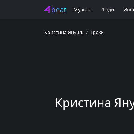
beat
Музыка
Люди
Инс
Кристина Янушъ
Треки
Кристина Яну