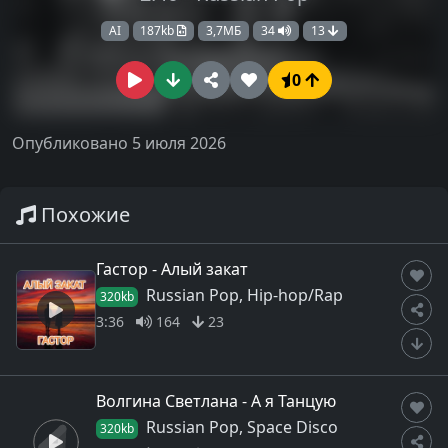
AI
187kb
3,7МБ
34
13
0
Опубликовано 5 июля 2026
Похожие
Гастор - Алый закат
Russian Pop, Hip-hop/Rap
320kb
3:36
164
23
Волгина Светлана - А я Танцую
Russian Pop, Space Disco
320kb