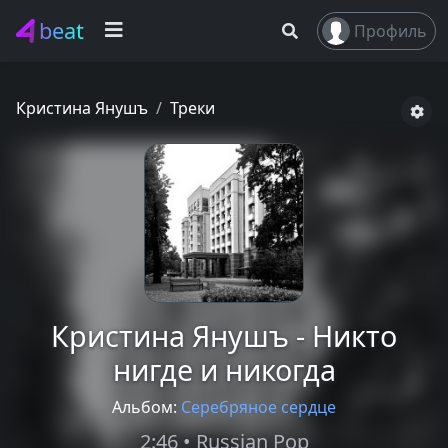
beat
Профиль
Кристина Янушъ
Треки
Кристина Янушъ - Никто
нигде и никогда
Альбом:
Серебряное сердце
2:46 • Russian Pop