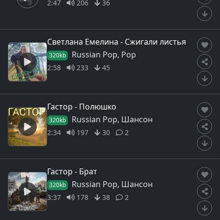
2:47
206
36
Светлана Емелина - Сжигали листья
Russian Pop, Pop
320kb
2:58
233
45
Гастор - Полюшко
Russian Pop, Шансон
320kb
2:34
197
30
2
Гастор - Брат
Russian Pop, Шансон
320kb
3:37
178
38
2