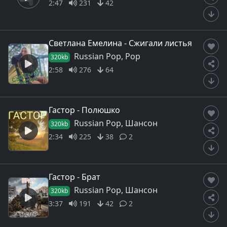
2:47
231
42
Светлана Емелина - Сжигали листья
Russian Pop, Pop
320kb
2:58
276
64
Гастор - Полюшко
Russian Pop, Шансон
320kb
2:34
225
38
2
Гастор - Брат
Russian Pop, Шансон
320kb
3:37
191
42
2