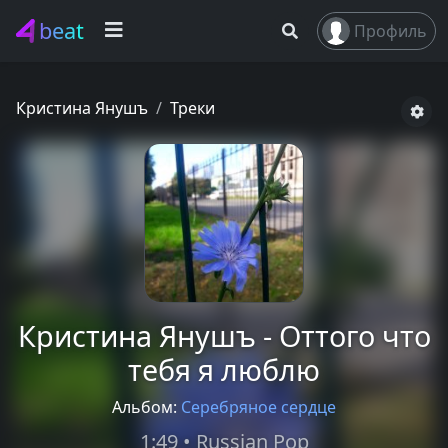
beat
Профиль
Кристина Янушъ
Треки
Кристина Янушъ - Оттого что
тебя я люблю
Альбом:
Серебряное сердце
1:49 • Russian Pop