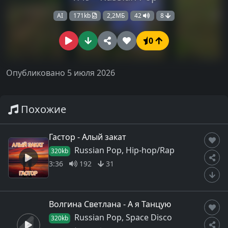
AI
171kb
2,2МБ
42
8
0
Опубликовано 5 июля 2026
Похожие
Гастор - Алый закат
Russian Pop, Hip-hop/Rap
320kb
3:36
192
31
Волгина Светлана - А я Танцую
Russian Pop, Space Disco
320kb