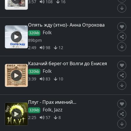
3:57
108
16
Опять жду (этно)- Анна Отрокова
Folk
320kb
89bpm
2:49
98
12
Казачий берег-от Волги до Енисея
Folk
320kb
3:39
83
10
Плуг - Прах имений...
Folk, Jazz
320kb
2:25
57
8