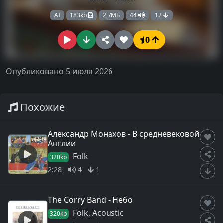
AI
183kb
2,7МБ
44
12
0
Опубликовано 5 июля 2026
Похожие
Александр Монахов - В средневековой
Англии
Folk
320kb
2:28
4
1
The Corry Band - Небо
Folk, Acoustic
320kb