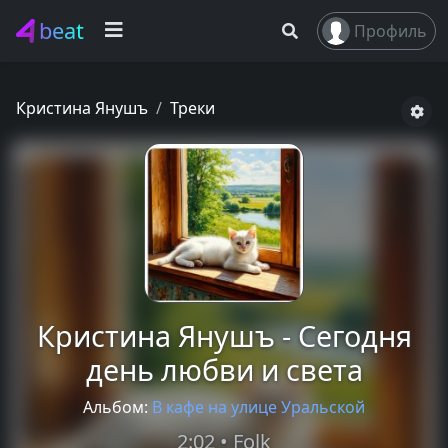
beat
Профиль
Кристина Янушъ
Треки
Кристина Янушъ - Сегодня
день любви и света
Альбом:
В кафе на улице Уральской
2:02 • Folk