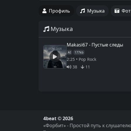
Профиль
Музыка
Фот
Музыка
Makasi67 - Пустые следы
AI
177kb
2:25 • Pop Rock
38
11
4beat © 2026
«Форбит» - Простой путь к слушателю