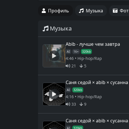
Профиль
Музыка
Фот
Музыка
Abib - лучше чем завтра
AI
16+
320kb
4:46 • Hip-hop/Rap
21
5
Саня седой × abib × сусанна
AI
320kb
4:16 • Hip-hop/Rap
33
9
Саня седой × abib × сусанна
AI
320kb