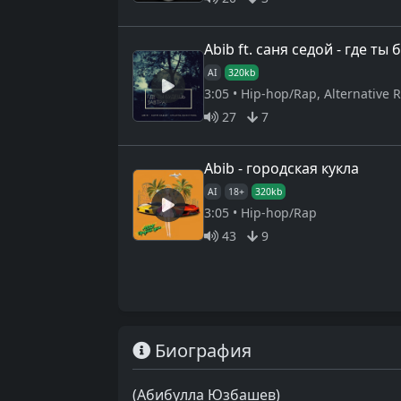
Abib ft. саня седой - где ты
AI
320kb
3:05 • Hip-hop/Rap, Alternative 
27
7
Abib - городская кукла
AI
18+
320kb
3:05 • Hip-hop/Rap
43
9
Биография
(Абибулла Юзбашев)