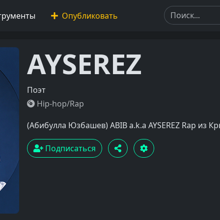
трументы
Опубликовать
AYSEREZ
Поэт
Hip-hop/Rap
(Абибулла Юзбашев) ABIB a.k.a AYSEREZ Rap из К
Подписаться