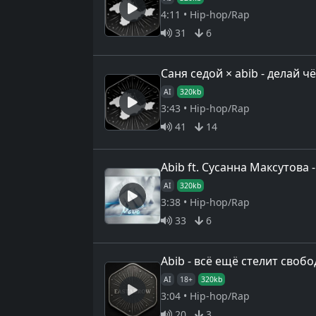
4:11 • Hip-hop/Rap
31
6
Саня седой × abib - делай ч
AI
320kb
3:43 • Hip-hop/Rap
41
14
Abib ft. Сусанна Максутова 
AI
320kb
3:38 • Hip-hop/Rap
33
6
Abib - всё ещё стелит свобо
AI
18+
320kb
3:04 • Hip-hop/Rap
20
3