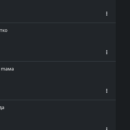
ётко
- mама
да