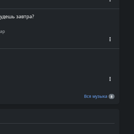
 будешь завтра?
Rap
Вся музыка
8