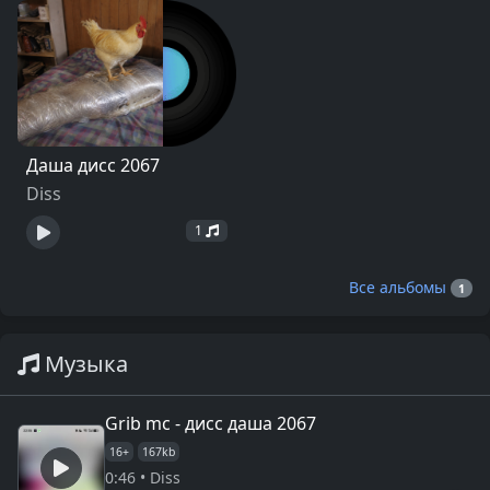
Даша дисс 2067
Diss
1
Все альбомы
1
Музыка
Grib mc - дисс даша 2067
16+
167kb
0:46 • Diss