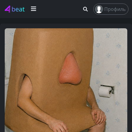
beat
Профиль