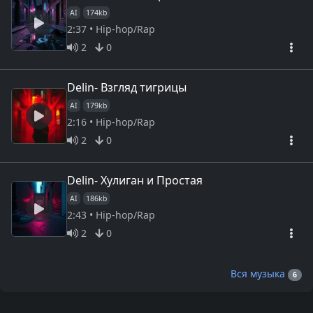
AI
174kb
2:37 • Hip-hop/Rap
2
0
Delin- Взгляд тигрицы
AI
179kb
2:16 • Hip-hop/Rap
2
0
Delin- Хулиган и Простая
AI
186kb
2:43 • Hip-hop/Rap
2
0
Вся музыка
6