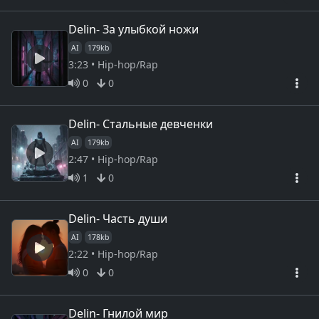
Delin- За улыбкой ножи
AI
179kb
3:23 • Hip-hop/Rap
0
0
Delin- Стальные девченки
AI
179kb
2:47 • Hip-hop/Rap
1
0
Delin- Часть души
AI
178kb
2:22 • Hip-hop/Rap
0
0
Delin- Гнилой мир