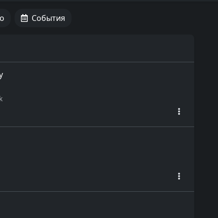
о
События
у
k