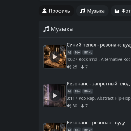
Профиль
Музыка
Фот
Музыка
Синий пепел - резонанс вуд
AI
16+
181kb
4:02 • Rock'n'roll, Alternative Roc
25
7
Резонанс - запретный плод
AI
18+
184kb
3:11 • Pop Rap, Abstract Hip-Hop
30
7
Резонанс - резонанс вуду
AI
18+
181kb