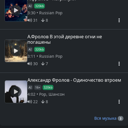
AI
320kb
3:30 • Russian Pop
31
8
А.Фролов В этой деревне огни не
погашены
AI
320kb
3:11 • Russian Pop
30
7
Александр Фролов - Одиночество втроем
AI
16+
320kb
4:02 • Pop, Шансон
22
8
Вся музыка
3