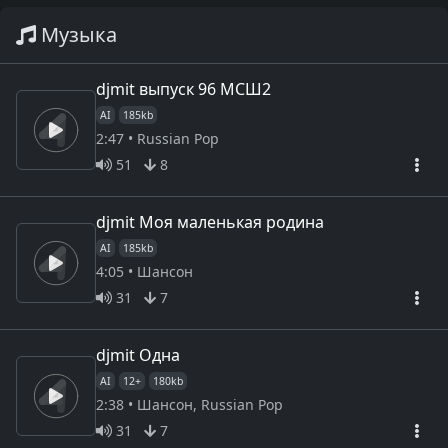
Музыка
djmit выпуск 96 МСШ2
AI
185kb
2:47 • Russian Pop
51
8
djmit Моя маленькая родина
AI
185kb
4:05 • Шансон
31
7
djmit Одна
AI
12+
180kb
2:38 • Шансон, Russian Pop
31
7