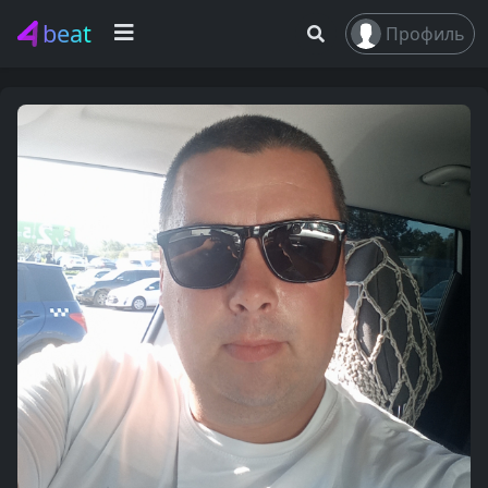
beat
Профиль