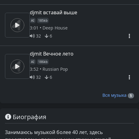
djmit вставай выше
AI
185kb
3:01 • Deep House
32
6
djmit Вечное лето
AI
186kb
3:52 • Russian Pop
32
6
Вся музыка
5
Биография
Занимаюсь музыкой более 40 лет, здесь