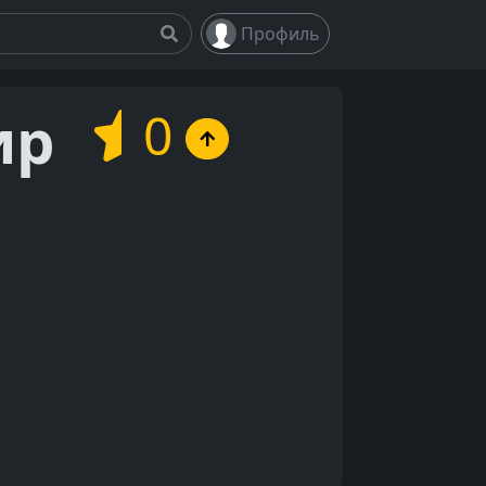
Профиль
ир
0