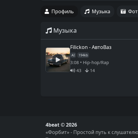
Профиль
Музыка
Фот
Музыка
Filickon - АвтоВаз
AI
194kb
3:08 • Hip-hop/Rap
43
14
4beat © 2026
«Форбит» - Простой путь к слушателю