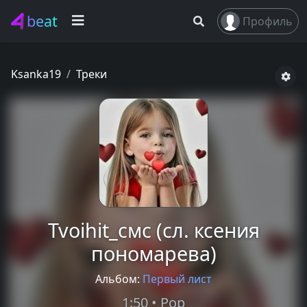
beat
Профиль
Ksanka19
Треки
Tvoihit_смс (сл. ксения
пономарева)
Альбом:
Первый лист
1:50 • Pop