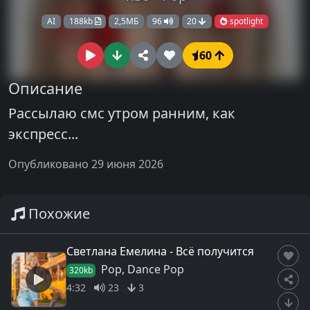
AI
188kb
2,5МБ
96
20
spotlight
60
Описание
Рассылаю смс утром ранним, как
экспресс...
Опубликовано 29 июня 2026
Похожие
Светлана Емелина - Всё получится
Pop, Dance Pop
320kb
4:32
23
3