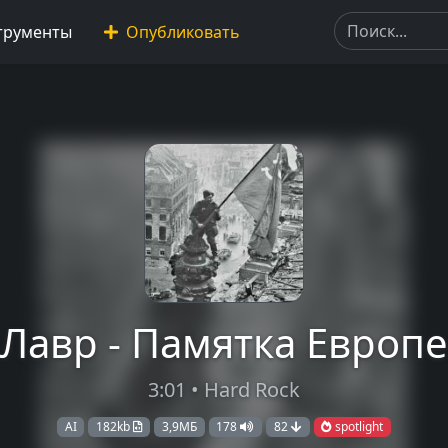
трументы
Опубликовать
Лавр - Памятка Европе
3:01 • Hard Rock
AI
182kb
3,9МБ
178
82
spotlight