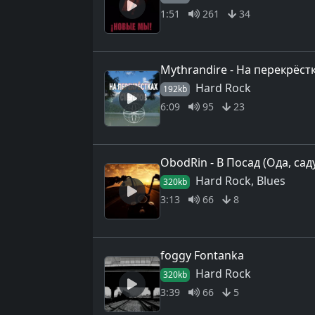
1:51
261
34
Mythrandire - На перекрёст
Hard Rock
192kb
6:09
95
23
ObodRin - В Посад (Ода, сад
Hard Rock, Blues
320kb
3:13
66
8
foggy Fontanka
Hard Rock
320kb
3:39
66
5