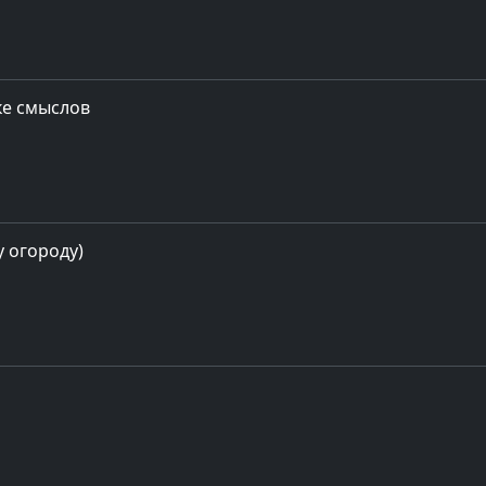
ке смыслов
у огороду)