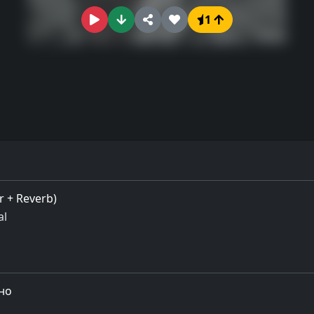
1
r + Reverb)
al
но