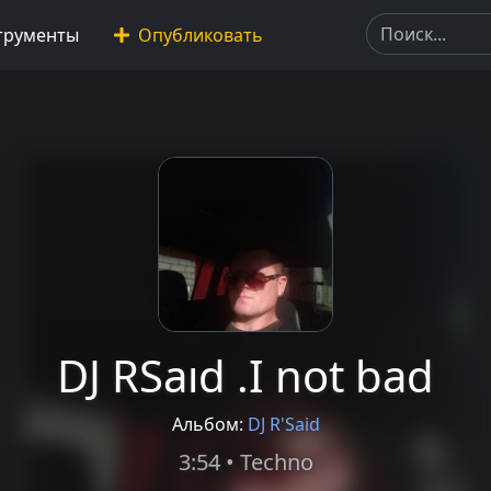
трументы
Опубликовать
DJ RSaıd .I not bad
Альбом:
DJ R'Said
3:54 • Techno