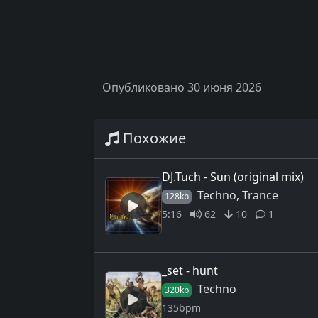
Опубликовано 30 июня 2026
Похожие
DJ.Tuch - Sun (original mix)
Techno, Trance
128kb
5:16
62
10
1
_set - hunt
Techno
320kb
135bpm