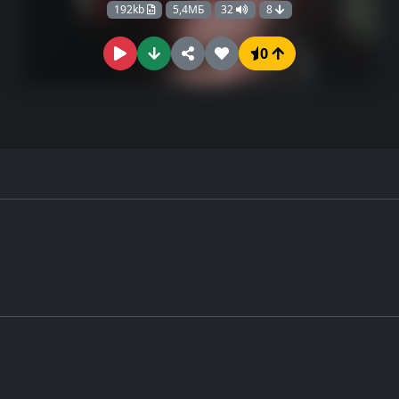
192kb
5,4МБ
32
8
0