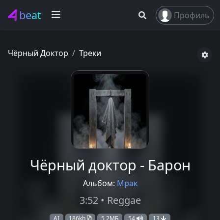
beat
Профиль
Чёрный Доктор
Треки
Чёрный доктор - Барон
Альбом:
Мрак
3:52 • Reggae
AI
186kb
5,2МБ
54
13