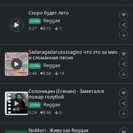
Скоро будет лето
Reggae
320kb
3:27
51
7
Sadaragadarussssaglos что это за мио
и сломанная песня
Reggae
320kb
2:48
68
14
Солоницин (Есенин) - Заметался
пожар голубой
Reggae
320kb
3:24
66
9
NoMori - Живу как Reggae