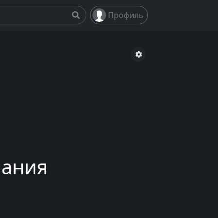
Профиль
чания