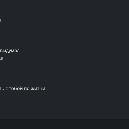
al
 выдумал
al
ыть с тобой по жизни