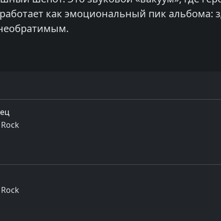
работает как эмоциональный пик альбома: з
 необратимым.
дец
 Rock
 Rock