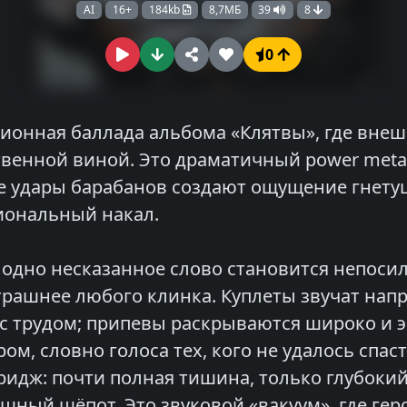
AI
16+
184kb
8,7МБ
39
8
0
онная баллада альбома «Клятвы», где внеш
венной виной. Это драматичный power metal
 удары барабанов создают ощущение гнетущ
иональный накал.
к одно несказанное слово становится непоси
страшнее любого клинка. Куплеты звучат на
 с трудом; припевы раскрываются широко и э
м, словно голоса тех, кого не удалось спас
дж: почти полная тишина, только глубокий 
шный шёпот. Это звуковой «вакуум», где геро