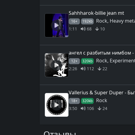
Sahhharok-billie jean mt
Rock, Heavy met
16+
192kb
1:11
68
10
ангел с разбитым нимбом -
Rock, Experiment
12+
320kb
2:26
112
22
Vallerius & Super Duper - Б
Rock
18+
320kb
3:50
106
24
Отзывы