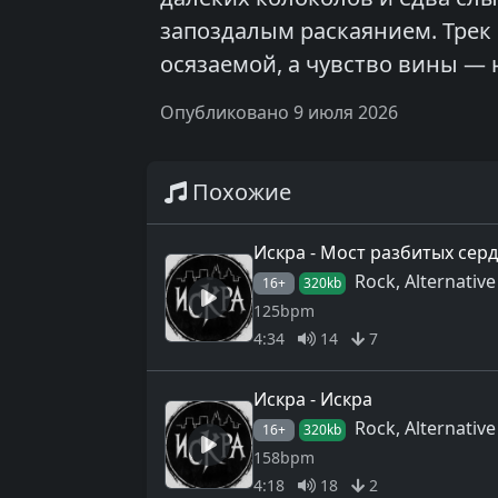
запоздалым раскаянием. Трек 
осязаемой, а чувство вины —
Опубликовано 9 июля 2026
Похожие
Искра - Мост разбитых сер
Rock, Alternative
16+
320kb
125bpm
4:34
14
7
Искра - Искра
Rock, Alternative
16+
320kb
158bpm
4:18
18
2