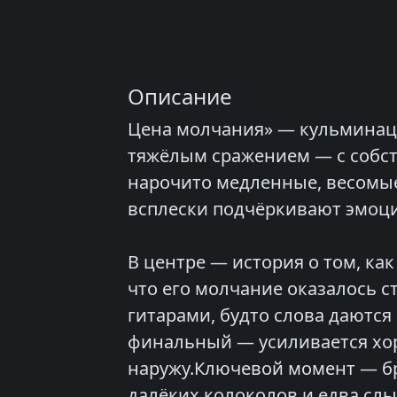
Описание
Цена молчания» — кульминаци
тяжёлым сражением — с собст
нарочито медленные, весомые
всплески подчёркивают эмоц
В центре — история о том, ка
что его молчание оказалось 
гитарами, будто слова даются
финальный — усиливается хоро
наружу.Ключевой момент — бри
далёких колоколов и едва слы