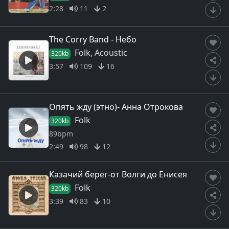
2:28
11
2
The Corry Band - Небо
Folk, Acoustic
320kb
3:57
109
16
Опять жду (этно)- Анна Отрокова
Folk
320kb
89bpm
2:49
98
12
Казачий берег-от Волги до Енисея
Folk
320kb
3:39
83
10