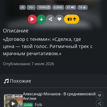
AI
16+
189kb
6,8МБ
61
16
0
Описание
«Договор с тенями»: «Сделка, где
цена — твой голос. Ритмичный трек с
мрачным речитативом.»
Опубликовано 7 июля 2026
Похожие
Александр Монахов - В средневековой
Англии
Folk
320kb